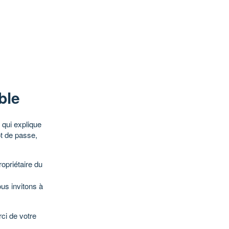
ble
qui explique
ot de passe,
opriétaire du
ous invitons à
ci de votre