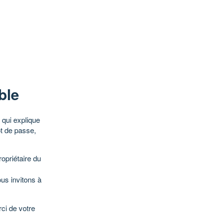
ble
qui explique
ot de passe,
opriétaire du
ous invitons à
ci de votre