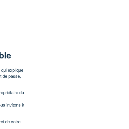
ble
qui explique
ot de passe,
opriétaire du
ous invitons à
ci de votre