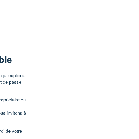
ble
qui explique
ot de passe,
opriétaire du
ous invitons à
ci de votre