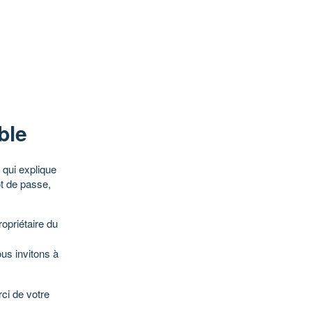
ble
qui explique
ot de passe,
opriétaire du
ous invitons à
ci de votre