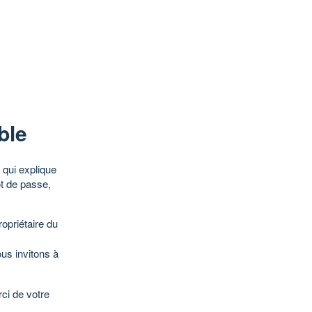
ble
qui explique
ot de passe,
opriétaire du
ous invitons à
ci de votre