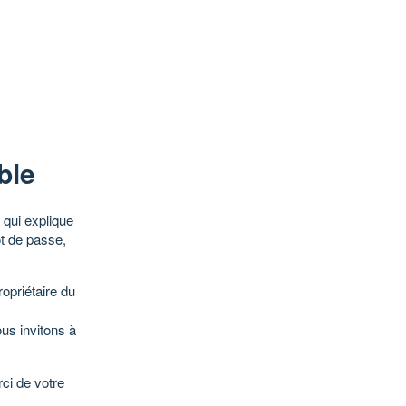
ble
qui explique
ot de passe,
opriétaire du
ous invitons à
ci de votre