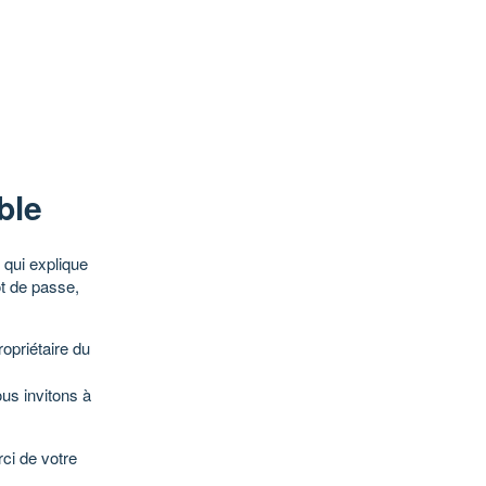
ble
qui explique
ot de passe,
opriétaire du
ous invitons à
ci de votre