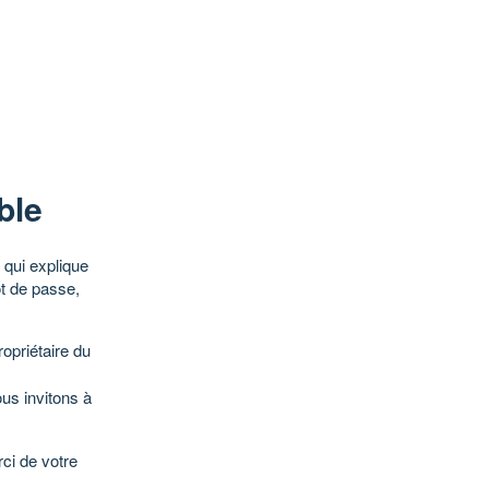
ble
qui explique
ot de passe,
opriétaire du
ous invitons à
ci de votre