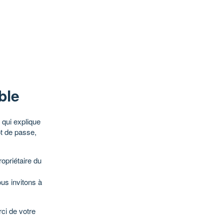
ble
qui explique
ot de passe,
opriétaire du
ous invitons à
ci de votre