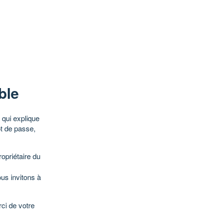
ble
qui explique
ot de passe,
opriétaire du
ous invitons à
ci de votre