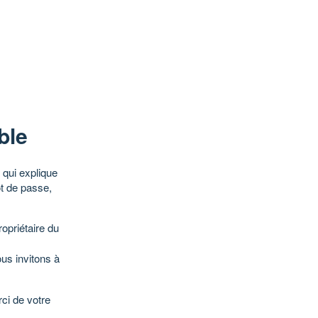
ble
qui explique
ot de passe,
opriétaire du
ous invitons à
ci de votre