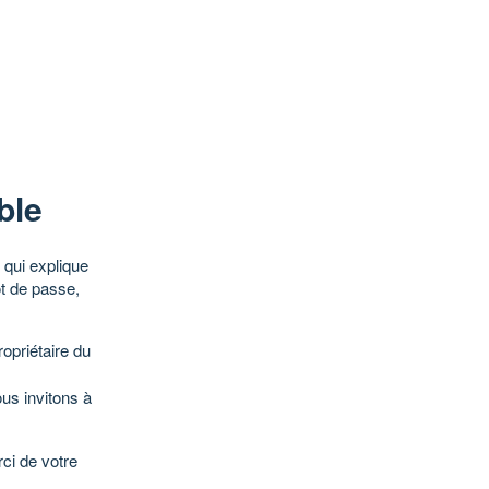
ble
qui explique
ot de passe,
opriétaire du
ous invitons à
ci de votre