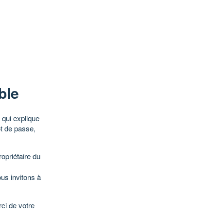
ble
qui explique
ot de passe,
opriétaire du
ous invitons à
ci de votre