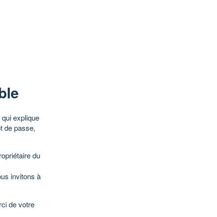
ble
qui explique
ot de passe,
opriétaire du
ous invitons à
ci de votre