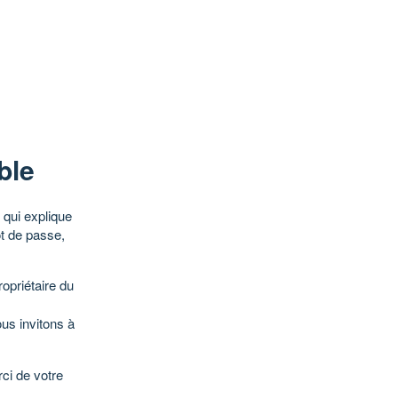
ble
qui explique
ot de passe,
opriétaire du
ous invitons à
ci de votre