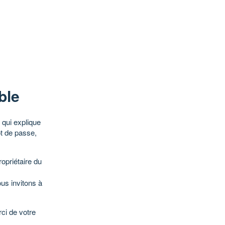
ble
qui explique
ot de passe,
opriétaire du
ous invitons à
ci de votre