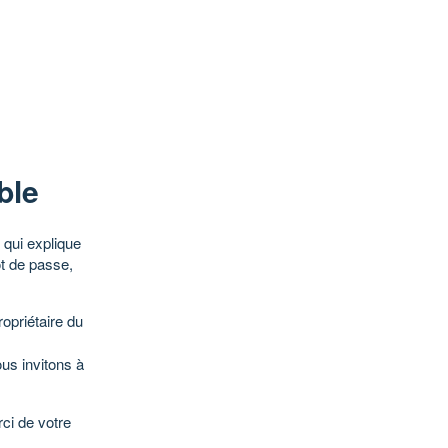
ble
qui explique
ot de passe,
opriétaire du
ous invitons à
ci de votre