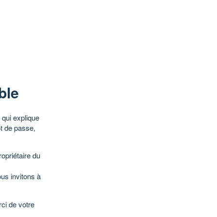
ble
qui explique
ot de passe,
opriétaire du
ous invitons à
ci de votre