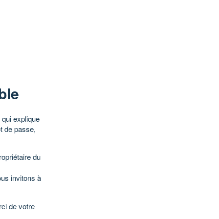
ble
qui explique
ot de passe,
opriétaire du
ous invitons à
ci de votre