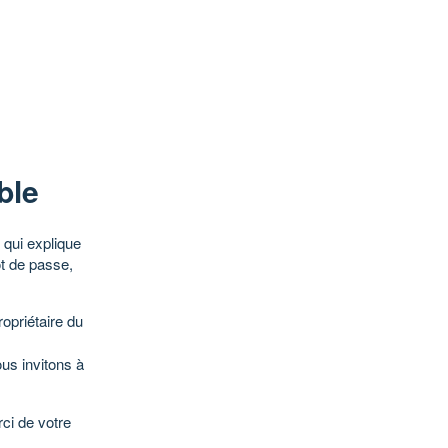
ble
qui explique
ot de passe,
opriétaire du
ous invitons à
ci de votre