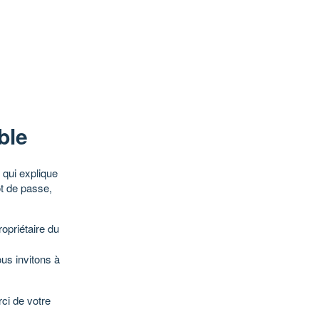
ble
qui explique
ot de passe,
opriétaire du
ous invitons à
ci de votre